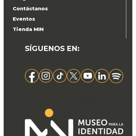
Contáctanos
Eventos
Tienda MIN
SÍGUENOS EN
:
Add
your
text
here